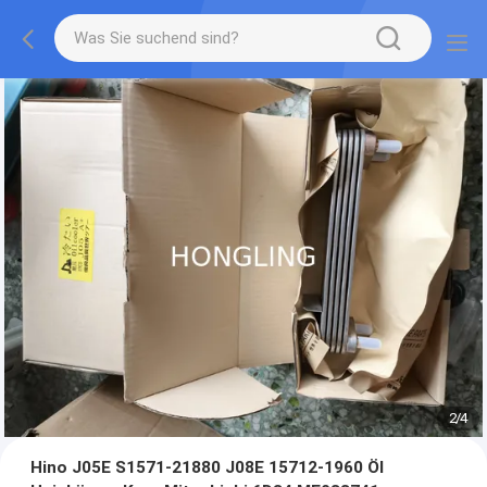
2
/
4
Hino J05E S1571-21880 J08E 15712-1960 Öl