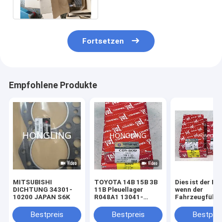
6D34 ME088741
Fortsetzen
Empfohlene Produkte
MITSUBISHI
TOYOTA 14B 15B 3B
Dies ist der Fal
DICHTUNG 34301-
11B Pleuellager
wenn der
10200 JAPAN S6K
R048A1 13041-
Fahrzeugführe
58032 13041-58031
Fahrzeugkenn
13041-58020 13041-
des Fahrzeugs
Bestpreis
Bestpreis
Bestprei
56040
dem