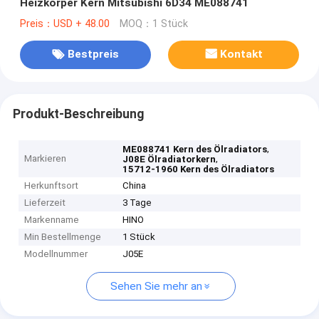
Heizkörper Kern Mitsubishi 6D34 ME088741
Preis：USD + 48.00
MOQ：1 Stück
Bestpreis
Kontakt
Produkt-Beschreibung
,
ME088741 Kern des Ölradiators
Markieren
,
J08E Ölradiatorkern
15712-1960 Kern des Ölradiators
Herkunftsort
China
Lieferzeit
3 Tage
Markenname
HINO
Min Bestellmenge
1 Stück
Modellnummer
J05E
Sehen Sie mehr an