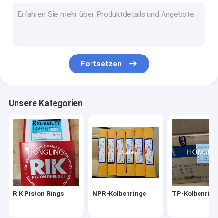
DAIDO-Motorträger
Ersatzteile Mitsubishi Heavy Industriess
Ersatzteile Cummins Engine
Fortsetzen
Nissan Genuine Spare Parts
Dieselmotor-Teile Hino
Unsere Kategorien
Isuzu Excavator Engine Parts
Maschinenteile Mitsubishis Fuso
KOMATSU-Bagger Engine Parts
NOK-Öldichtungen
RIK Piston Rings
NPR-Kolbenringe
TP-Kolbenring
Fuji-Maschinen-Ventil