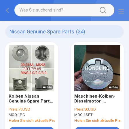
Nissan Genuine Spare Parts
(34)
Kolben Nissan
Maschinen-Kolben-
Genuine Spare Parts
Dieselmotor-
12011-Z6160 Pin
Wiederaufbauen-
Preis:
70USD
Preis:
50USD
Bushing Nissan
Ausrüstung 12010-
MOQ:
1PC
MOQ:
1SET
Truck Mds 92
L2002 12010-T6202
Nissans SD25
Holen Sie sich aktuelle Preis
Holen Sie sich aktuelle Preis