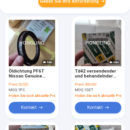
Geben Sie Ihre Anforderung
Öldichtung PF6T
Td42 versendender
Nissan Genuine
und behandelnder
Spare Parts Front
Nissan Engine Parts
Preis:
5USD
Preis:
30USD
12277-Z0000
Camshaft Bearing
MOQ:
1PC
MOQ:
1SET
85x110x13
Ndc - 1195a für LKW
Nissan Tds 42
Holen Sie sich aktuelle Preis
Holen Sie sich aktuelle Preis
Kontakt
Kontakt