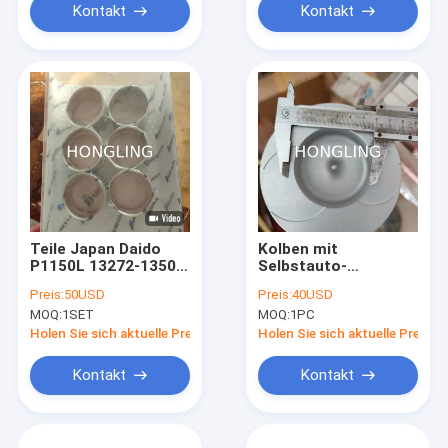
Kontakt
Kontakt
Teile Japan Daido
Kolben mit
P1150L 13272-1350
Selbstauto-
47x51x43.5 Hino Pin
Ersatzteil-Maschine
Preis:
50USD
Preis:
40USD
Bushing Nissan
1201195074 Pin
MOQ:
1SET
MOQ:
1PC
Genuine Spare
Nissan Nes 6 Ne6t
Holen Sie sich aktuelle Preis
Holen Sie sich aktuelle Preis
Kontakt
Kontakt