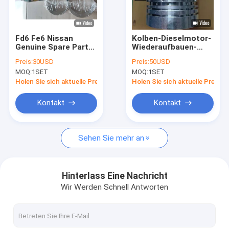
Fabrik-Ausflug
Qualitätskontrolle
Fd6 Fe6 Nissan
Kolben-Dieselmotor-
Genuine Spare Parts
Wiederaufbauen-
treten Sie mit uns in Verbindung
Camshaft, der
Ausrüstung 12010-
Preis:
30USD
Preis:
50USD
Ndcsh-1135a trägt
L2002 12010-T6202
MOQ:
1SET
MOQ:
1SET
der Maschinen-Sd25
Fordern Sie ein Zitat
Holen Sie sich aktuelle Preis
Holen Sie sich aktuelle Preis
Kontakt
Kontakt
RIK Piston Rings
Sehen Sie mehr an
NPR-Kolbenringe
TP-Kolbenringe
Hinterlass Eine Nachricht
Wir Werden Schnell Antworten
Ndc-Motorträger
TAIHO-Motorträger