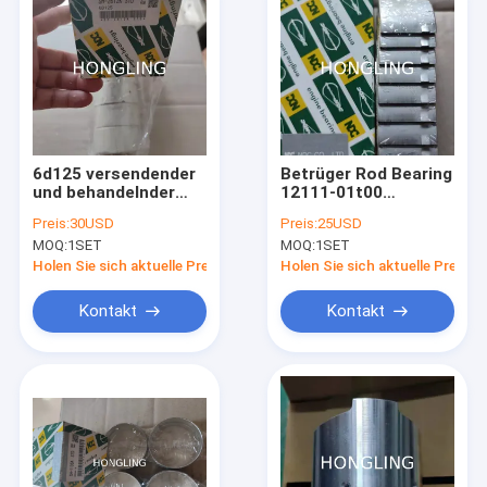
6d125 versendender
Betrüger Rod Bearing
und behandelnder
12111-01t00
Nissan Genuine
Dieselmotor-Teil-
Preis:
30USD
Preis:
25USD
Spare Parts Japan
Nissan Fds 30 Fd33
MOQ:
1SET
MOQ:
1SET
Ndc - 2612k für
Fd35
Bagger KOMATSU
Holen Sie sich aktuelle Preis
Holen Sie sich aktuelle Preis
6d125
Kontakt
Kontakt
Haus
Produkte
Über uns