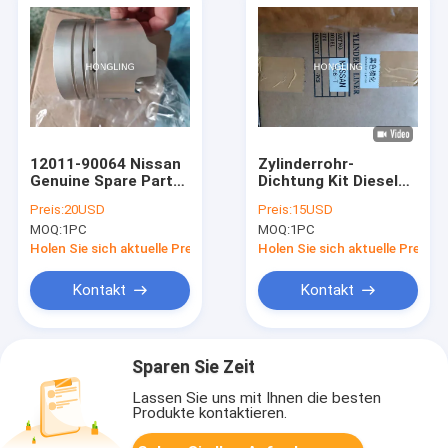
12011-90064 Nissan
Zylinderrohr-
Genuine Spare Parts
Dichtung Kit Diesel
12010-54t00 für
Excavator Engine
Preis:
20USD
Preis:
15USD
Kolben Bd30 96mm
Parts Nissan Nes 6
MOQ:
1PC
MOQ:
1PC
Ne6t Ne6-T 11012-
95064
Holen Sie sich aktuelle Preis
Holen Sie sich aktuelle Preis
Kontakt
Kontakt
Sparen Sie Zeit
Lassen Sie uns mit Ihnen die besten
Produkte kontaktieren.