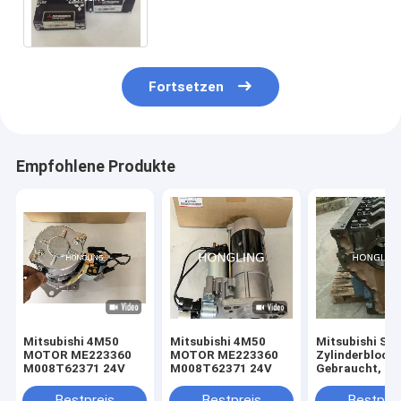
Bearing Fors S4S/S4Q2/STD
32A09-00020 anschließen
Fortsetzen
Empfohlene Produkte
Mitsubishi 4M50
Mitsubishi 4M50
Mitsubishi S6
MOTOR ME223360
MOTOR ME223360
Zylinderblock
M008T62371 24V
M008T62371 24V
Gebraucht, ge
37507-10200 
60020
Bestpreis
Bestpreis
Bestprei