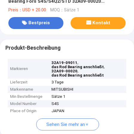
Bearing Fors S4S/S4Q2/STD 32A09-00020
anschließen
Preis：USD + 20.00
MOQ：Sätze 1
Bestpreis
Kontakt
Produkt-Beschreibung
,
32A19-09011
,
das Rod Bearing anschließt
Markieren
,
32A09-00020
das Rod Bearing anschließt
Lieferzeit
3 Tage
Markenname
MITSUBISHI
Min Bestellmenge
Sätze 1
Model Number
S4S
Place of Origin
JAPAN
Sehen Sie mehr an