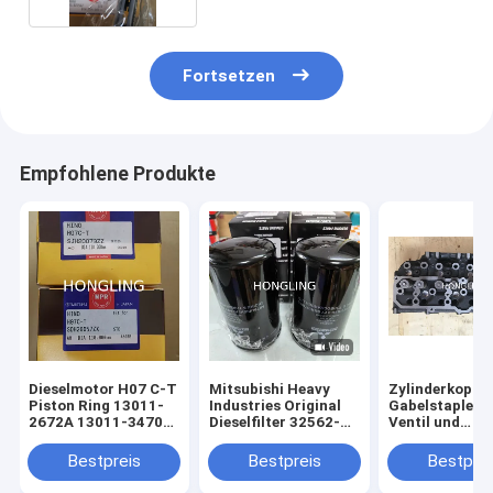
Fortsetzen
Empfohlene Produkte
Dieselmotor H07 C-T
Mitsubishi Heavy
Zylinderkopf f
Piston Ring 13011-
Industries Original
Gabelstapler m
2672A 13011-3470A
Dieselfilter 32562-
Ventil und
Hino
70200 100% Original
Ventilfedern f
japanisches Teil für
32A01-21020
Bestpreis
Bestpreis
Bestprei
Mitsubishi
32A02-11020
Industriemotoren
32A01-01020