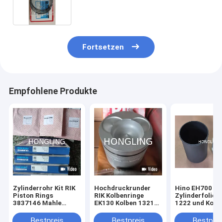
Fortsetzen
Empfohlene Produkte
Zylinderrohr Kit RIK
Hochdruckrunder
Hino EH700
Piston Rings
RIK Kolbenringe
Zylinderfolie 
3837146 Mahle
EK130 Kolben 13211-
1222 und Kolb
03816vo TAD1631G
2191 S4QT
13216-1181
TAD1631GE
Zylinderkopf
Bestpreis
Bestpreis
Bestprei