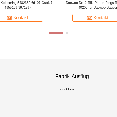
Piston Rings For Nissan Td42 Ad-3
Bagger Engine Piston Ring Ki
12033-06j10 Kolben Ring Set
Dieselmotor-Teil-6d95-6 Pc200-6 6
Kontakt
Kontakt
Fabrik-Ausflug
Product Line