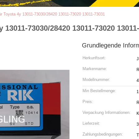
ür Toyota 4y 13011-73030/28420 13011-73020 13011-73031
y 13011-73030/28420 13011-73020 13011
Grundlegende Infor
Herkunftsort:
J
Markenname:
R
Modellnummer:
4
Min Bestellmenge:
1
Preis:
R
Verpackung Informationen:
K
Lieferzeit:
3
Zahlungsbedingungen:
T