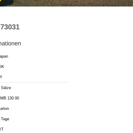
-73031
mationen
apan
IK
Y
 Sätze
MB 130.00
arton
 Tage
/T