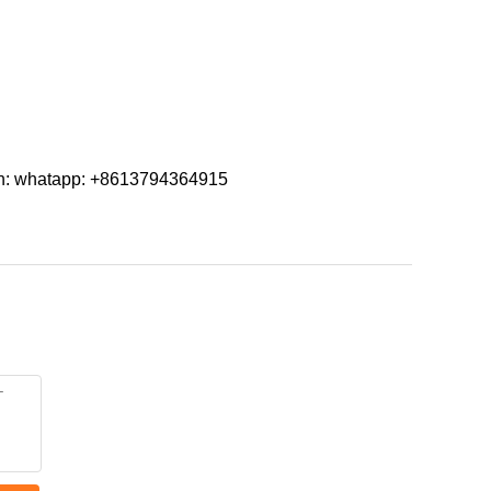
ren: whatapp: +8613794364915