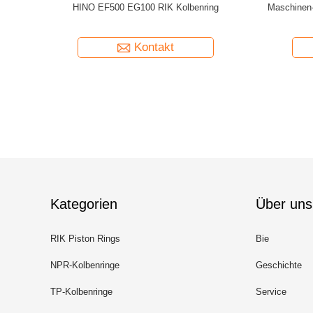
Pin Bushing
KOLBEN JANPAN RIK 20028 6D14T
96mm RIK 
x35x37
ME999952 RIK Piston Rings
No.
Kontakt
Kategorien
Über uns
RIK Piston Rings
Bie
NPR-Kolbenringe
Geschichte
TP-Kolbenringe
Service