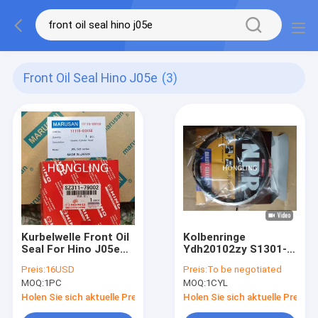
Front Oil Seal Hino J05e
(3)
Kurbelwelle Front Oil
Kolbenringe
Seal For Hino J05e
Ydh20102zy S1301-
J05c J08c J08e
92080 13019-1120a
Preis:
16USD
Preis:
To be negotiated
Sz311-79002 9828-
S1301-E0150 Hino
MOQ:
1PC
MOQ:
1CYL
79103 Bz4820
J05e J08e NPR
Holen Sie sich aktuelle Preis
Holen Sie sich aktuelle Preis