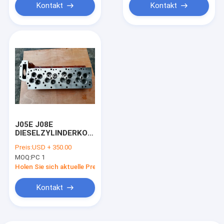
Kontakt
Kontakt
J05E J08E
DIESELZYLINDERKOPF-
VERSAMMLUNG der
Preis:
USD + 350.00
BAGGER-
MOQ:
PC 1
MASCHINENTEIL-
11101E0541
Holen Sie sich aktuelle Preis
KOMPLETTE
Kontakt